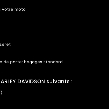
 à votre moto
sseret
rille de porte-bagages standard
ARLEY DAVIDSON suivants :
3)