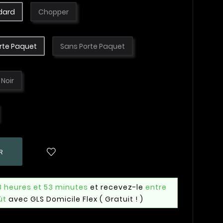
dard
Chopper
rte Paquet
Sans Porte Paquet
Noir
R
8 heures et 53 minutes
et recevez-le
entre
ût
avec GLS Domicile Flex
( Gratuit ! )