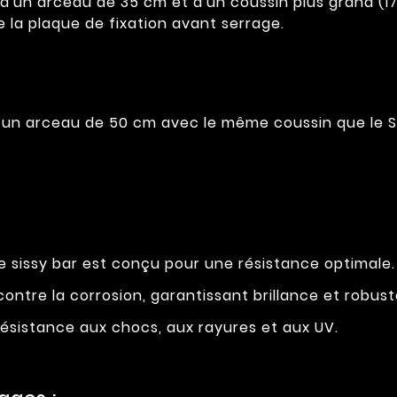
'un arceau de 35 cm et d'un coussin plus grand (17 x
 la plaque de fixation avant serrage.
un arceau de 50 cm avec le même coussin que le S
 sissy bar est conçu pour une résistance optimale. D
ontre la corrosion, garantissant brillance et robust
résistance aux chocs, aux rayures et aux UV.