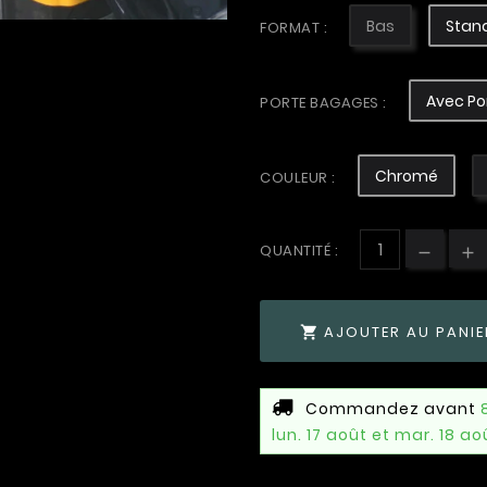
Bas
Stan
FORMAT :
Avec Po
PORTE BAGAGES :
Chromé
COULEUR :
QUANTITÉ :
AJOUTER AU PANIE

Commandez avant
lun. 17 août et mar. 18 ao