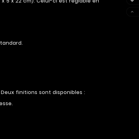
 5 x 22 cm). Celui-ci est réglable en


tandard.
eux finitions sont disponibles :
esse.