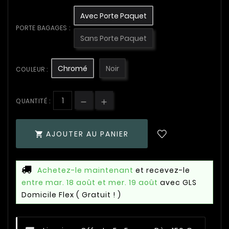
Avec Porte Paquet
PORTE BAGAGES :
Sans Porte Paquet
Chromé
Noir
COULEUR :
QUANTITÉ :
AJOUTER AU PANIER

Achetez-le maintenant
et recevez-le
entre mar. 18 août et mer. 19 août
avec GLS
Domicile Flex
( Gratuit ! )