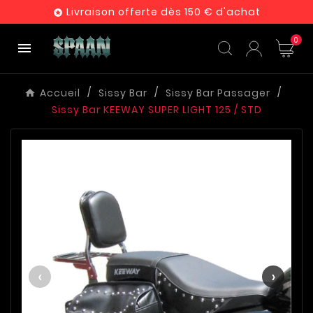
Livraison offerte dès 150 € d'achat

0

Accueil
Sissy Bar
Sissy Bar Passager
Sissy Bar KEEWAY SUPER LIGHT 125 / STD
‹
›