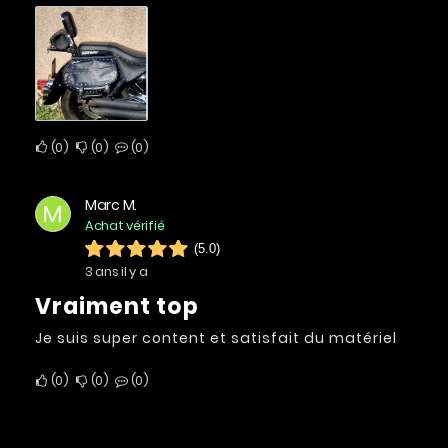
0
0
0
Marc M.
M
Achat vérifié
(5.0)
3 ans il y a
Vraiment top
Je suis super content et satisfait du matériel
0
0
0