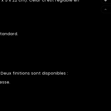
 5 x 22 cm). Celui-ci est réglable en


tandard.
eux finitions sont disponibles :
esse.