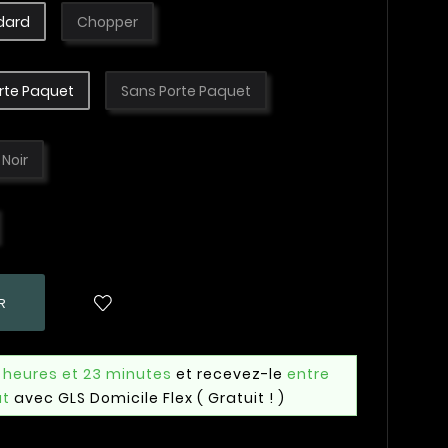
dard
Chopper
rte Paquet
Sans Porte Paquet
Noir
R
1 heures et 23 minutes
et recevez-le
entre
ût
avec GLS Domicile Flex
( Gratuit ! )