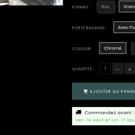
Bas
Stan
FORMAT :
Avec Po
PORTE BAGAGES :
Chromé
COULEUR :
QUANTITÉ :
AJOUTER AU PANIE

Commandez avant
ven. 14 août et lun. 17 ao