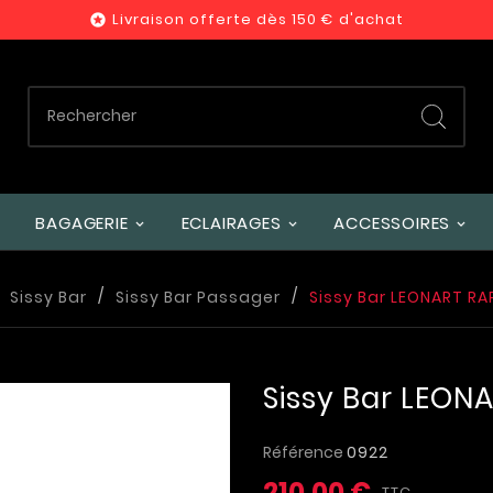
Livraison offerte dès 150 € d'achat

BAGAGERIE
ECLAIRAGES
ACCESSOIRES
Sissy Bar
Sissy Bar Passager
Sissy Bar LEONART RA
Sissy Bar LEON
Référence
0922
210,00 €
TTC