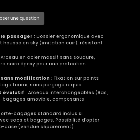
oser une question
 le passager
: Dossier ergonomique avec
t housse en sky (imitation cuir), résistant
 Arceau en acier massif sans soudure,
ure noire époxy pour une protection
t sans modification
: Fixation sur points
tage fourni, sans perçage requis
 évolutif
: Arceaux interchangeables (Bas,
te-bagages amovible, composants
Porte-bagages standard inclus si
vec sacs et bagages. Possibilité d’opter
 top-case (vendue séparément)