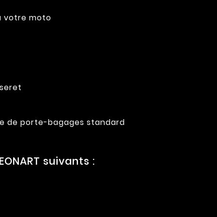
 à votre moto
sseret
rille de porte-bagages standard
EONART suivants :