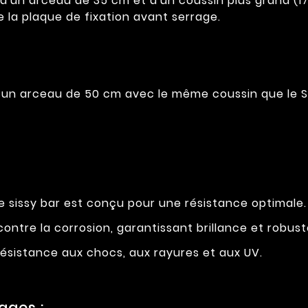
'un arceau de 35 cm et d'un coussin plus grand (17 x
 la plaque de fixation avant serrage.
un arceau de 50 cm avec le même coussin que le S
 sissy bar est conçu pour une résistance optimale. D
ontre la corrosion, garantissant brillance et robust
résistance aux chocs, aux rayures et aux UV.
ages :