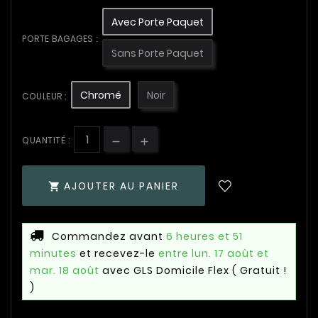
Avec Porte Paquet
PORTE BAGAGES :
Sans Porte Paquet
Chromé
Noir
COULEUR :
QUANTITÉ :
AJOUTER AU PANIER

Commandez avant
6 heures et 51
minutes
et recevez-le
entre lun. 17 août et
mar. 18 août
avec GLS Domicile Flex
( Gratuit !
)