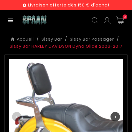
Livraison offerte dès 150 € d'achat

0

Accueil
Sissy Bar
Sissy Bar Passager
Sissy Bar HARLEY DAVIDSON Dyna Glide 2006-2017
‹
›