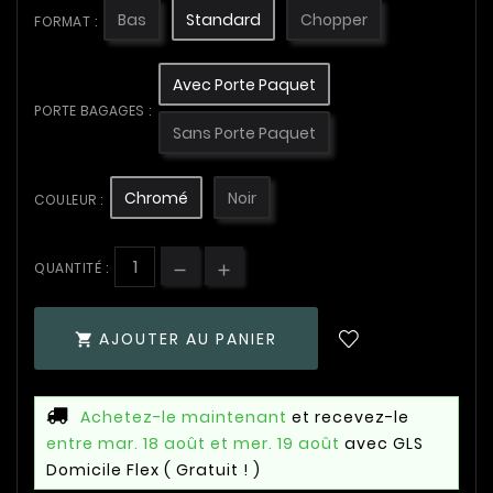
Bas
Standard
Chopper
FORMAT :
Avec Porte Paquet
PORTE BAGAGES :
Sans Porte Paquet
Chromé
Noir
COULEUR :
QUANTITÉ :
AJOUTER AU PANIER

Achetez-le maintenant
et recevez-le
entre mar. 18 août et mer. 19 août
avec GLS
Domicile Flex
( Gratuit ! )