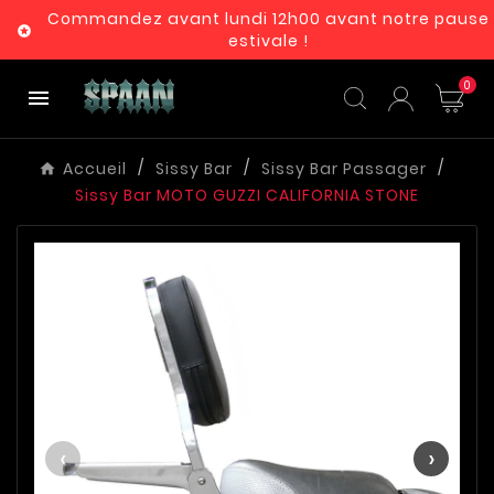
Commandez avant lundi 12h00 avant notre pause

estivale !
0

Accueil
Sissy Bar
Sissy Bar Passager
Sissy Bar MOTO GUZZI CALIFORNIA STONE
‹
›