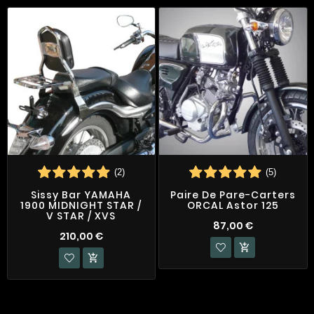
(2)
(5)
Sissy Bar YAMAHA
Paire De Pare-Carters
1900 MIDNIGHT STAR /
ORCAL Astor 125
V STAR / XVS
87,00 €
210,00 €

