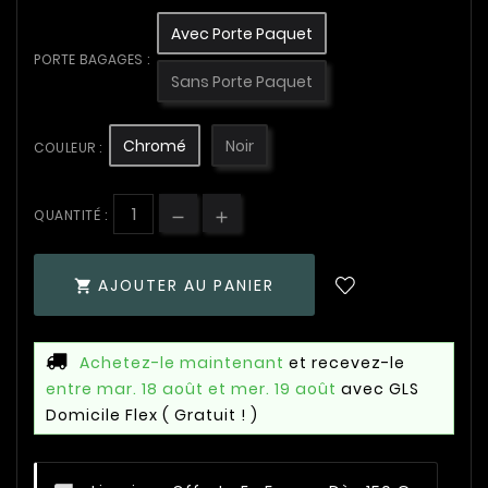
Avec Porte Paquet
PORTE BAGAGES :
Sans Porte Paquet
Chromé
Noir
COULEUR :
QUANTITÉ :
AJOUTER AU PANIER

Achetez-le maintenant
et recevez-le
entre mar. 18 août et mer. 19 août
avec GLS
Domicile Flex
( Gratuit ! )