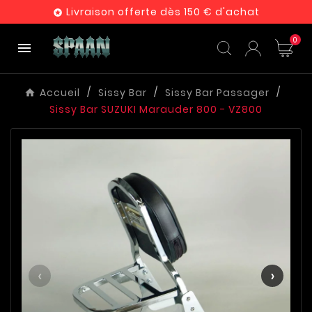
Livraison offerte dès 150 € d'achat

0

Accueil
Sissy Bar
Sissy Bar Passager
Sissy Bar SUZUKI Marauder 800 - VZ800
‹
›