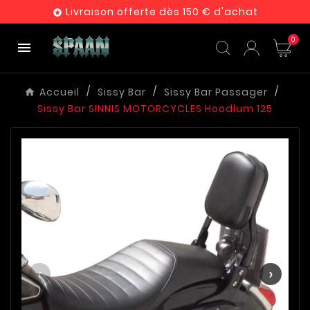
Livraison offerte dès 150 € d'achat

0

Accueil
Sissy Bar
Sissy Bar Passager
Sissy Bar SINNIS MOTORCYCLES Hoodlum 125
‹
›