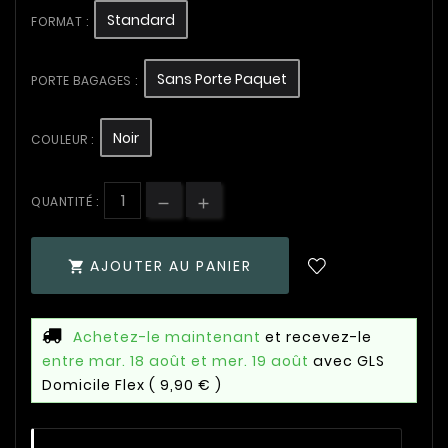
Standard
FORMAT :
Sans Porte Paquet
PORTE BAGAGES :
Noir
COULEUR :
QUANTITÉ :
AJOUTER AU PANIER

Achetez-le maintenant
et recevez-le
entre mar. 18 août et mer. 19 août
avec GLS
Domicile Flex
( 9,90 € )