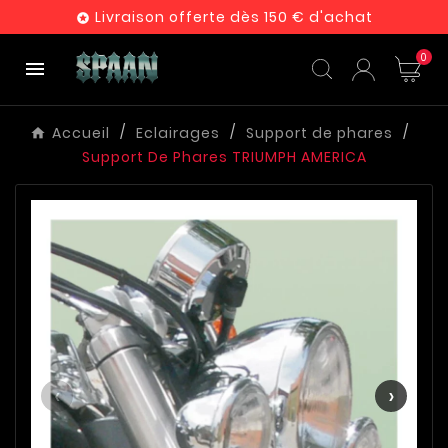
Livraison offerte dès 150 € d'achat

0

Accueil
Eclairages
Support de phares
Support De Phares TRIUMPH AMERICA
‹
›