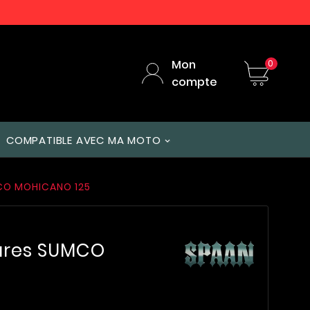
Mon
0
compte
COMPATIBLE AVEC MA MOTO
CO MOHICANO 125
ares SUMCO