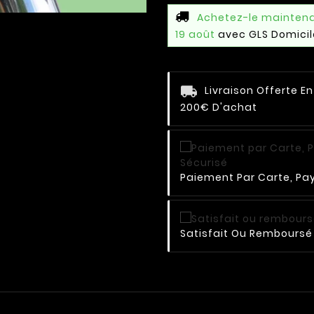
Achetez-le mainten
19 août
avec GLS Domicil
Livraison Offerte E
200€ D'achat
Paiement Par Carte, Pay
Satisfait Ou Remboursé 