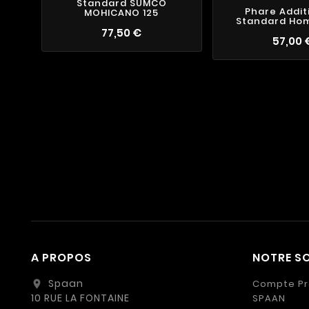
Standard SUMCO
Phare Addit
MOHICANO 125
Standard Ho
77,50 €
57,00 
A PROPOS
NOTRE SO
Spaan
Compte Pr
location_on
10 RUE LA FONTAINE
SPAAN