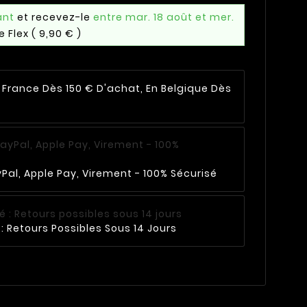
ant
et recevez-le
entre mar. 18 août et mer.
e Flex
( 9,90 € )
n France Dès 150 € D'achat, En Belgique Dès
Pal, Apple Pay, Virement - 100% Sécurisé
: Retours Possibles Sous 14 Jours