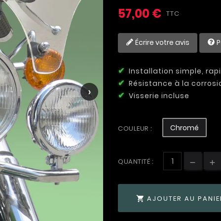
57,00 €
TTC
Écrire votre avis
P
Installation simple, ra
Résistance à la corrosi
›
Visserie incluse
Chromé
COULEUR :
QUANTITÉ :
AJOUTER AU PANIE
