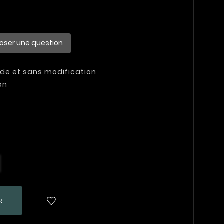
oser une question
pide et sans modification
on
R