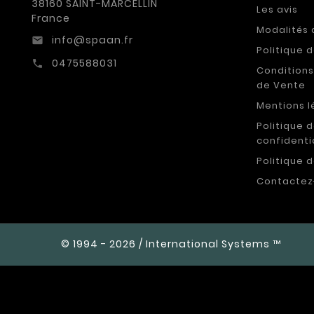
38160 SAINT-MARCELLIN
Les avis
France
Modalités 
info@spaan.fr
email
Politique 
0475588031
call
Conditions
de Vente
Mentions l
Politique 
confidenti
Politique 
Contactez
© 1994 - 2026 / International Systems ™