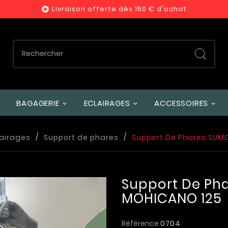
Livraison offerte dès 150 € d'achat

BAGAGERIE
ECLAIRAGES
ACCESSOIRES
lairages
Support de phares
Support De Phares SUM
Support De Ph
MOHICANO 125
Référence
0704