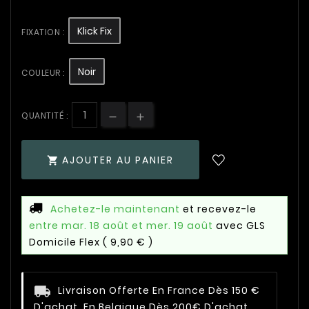
Klick Fix
FIXATION :
Noir
COULEUR :
QUANTITÉ :
AJOUTER AU PANIER

Achetez-le maintenant
et recevez-le
entre mar. 18 août et mer. 19 août
avec GLS
Domicile Flex
( 9,90 € )
Livraison Offerte En France Dès 150 €
D'achat, En Belgique Dès 200€ D'achat