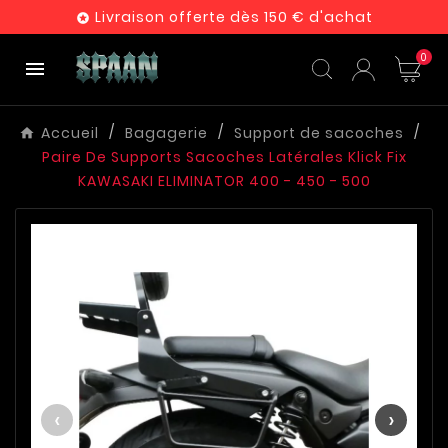
Livraison offerte dès 150 € d'achat

0

Accueil
Bagagerie
Support de sacoches
Paire De Supports Sacoches Latérales Klick Fix
KAWASAKI ELIMINATOR 400 - 450 - 500
‹
›