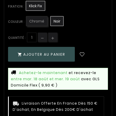
Klick Fix
FIXATION :
Chromé
Noir
COULEUR :
QUANTITÉ :
AJOUTER AU PANIER

Achetez-le maintenant
et recevez-le
entre mar. 18 août et mer. 19 août
avec GLS
Domicile Flex
( 9,90 € )
Livraison Offerte En France Dès 150 €
D'achat, En Belgique Dès 200€ D'achat