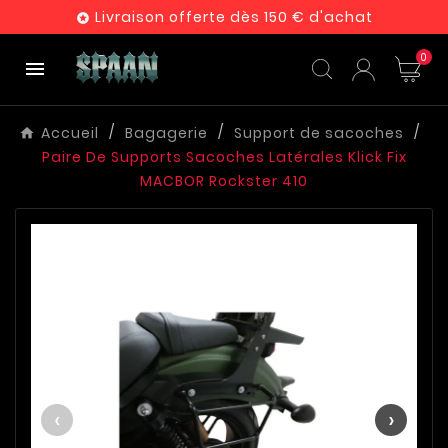
Livraison offerte dès 150 € d'achat

0

Accueil
Bagagerie
Support de sacoches
Paire De Supports Sacoches Latérales Klick Fix
MACBOR Rockster 410
‹
›