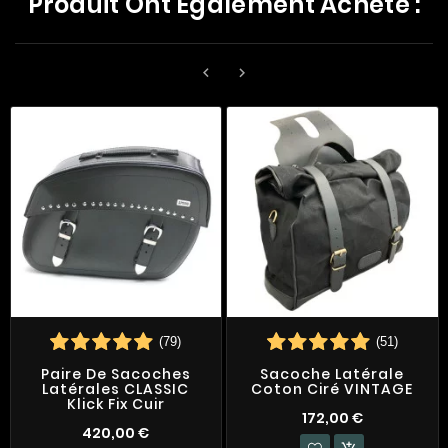
Produit Ont Également Acheté :


(79)
(51)
Paire De Sacoches
Sacoche Latérale
Latérales CLASSIC
Coton Ciré VINTAGE
Klick Fix Cuir
172,00 €
420,00 €