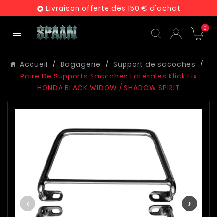
Livraison offerte dès 150 € d'achat

0

Accueil
Bagagerie
Support de sacoches
Paire De Supports Sacoches Latérales Klick Fix
HONDA BLACK WIDOW / SHADOW SPIRIT
‹
›