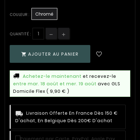
Chromé
COULEUR :
QUANTITÉ :
AJOUTER AU PANIER

Achetez-le maintenant
et recevez-le
entre mar. 18 août et mer. 19 août
avec GLS
Domicile Flex
( 9,90 € )
Livraison Offerte En France Dès 150 €
D'achat, En Belgique Dès 200€ D'achat