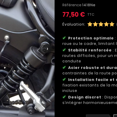
Référence
1418Ne
77,50 €
TTC
Évaluation:
Protection optimale
:
roue ou le cadre, limitan
›
Stabilité renforcée
: 
routes difficiles, pour un 
conduite
Acier robuste et dur
contraintes de la route p
Installation facile et
fixation existants de la m
incluse
Design discret
: Dispo
s’intégrer harmonieuseme