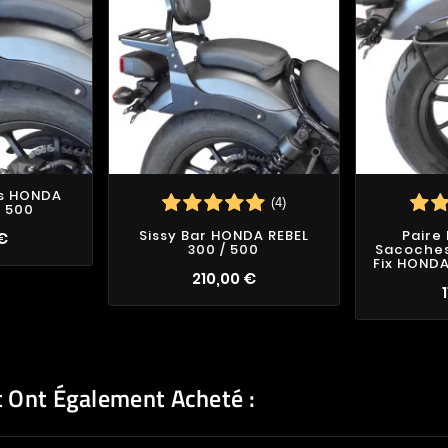
s HONDA
(4)
/ 500
Sissy Bar HONDA REBEL
Paire
 €
300 / 500
Sacoches 
Fix HONDA
210,00 €
t Ont Également Acheté :