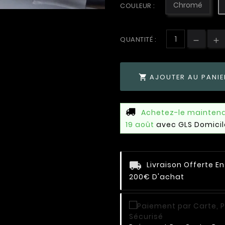
Chromé
COULEUR :
QUANTITÉ :
AJOUTER AU PANIE

Achetez-le mainten
19 août
avec GLS Domicil
Livraison Offerte E
200€ D'achat