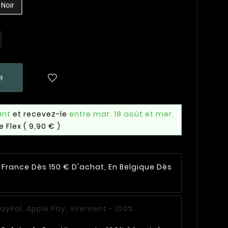
Noir
R
ant
et recevez-le
entre mar. 18 août et mer.
e Flex
( 9,90 € )
n France Dès 150 € D'achat, En Belgique Dès