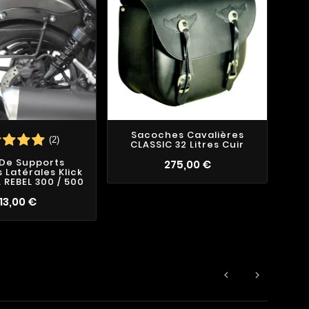
Sacoches Cavalières
(2)
CLASSIC 32 Litres Cuir
 De Supports
S
275,00 €
Latérales Klick
LOW
 REBEL 300 / 500
113,00 €

