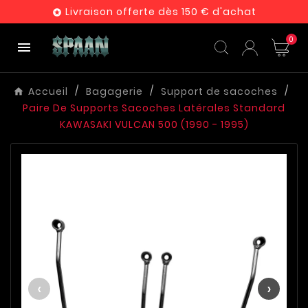
Livraison offerte dès 150 € d'achat

0

Accueil
Bagagerie
Support de sacoches
Paire De Supports Sacoches Latérales Standard
KAWASAKI VULCAN 500 (1990 - 1995)
‹
›