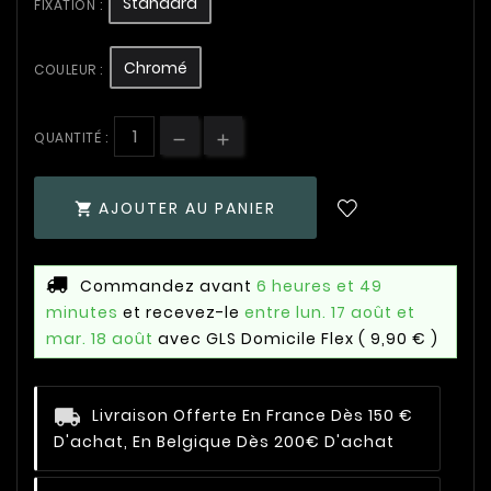
Standard
FIXATION :
Chromé
COULEUR :
QUANTITÉ :
AJOUTER AU PANIER

Commandez avant
6 heures et 49
minutes
et recevez-le
entre lun. 17 août et
mar. 18 août
avec GLS Domicile Flex
( 9,90 € )
Livraison Offerte En France Dès 150 €
D'achat, En Belgique Dès 200€ D'achat