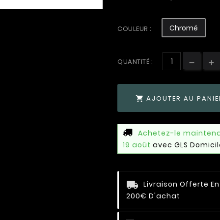
Chromé
COULEUR :
QUANTITÉ :
AJOUTER AU PANIE

Achetez-le mainten
19 août
avec GLS Domicil
Livraison Offerte E
200€ D'achat