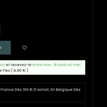
R
ant
et recevez-le
entre mar. 18 août et mer.
e Flex
( 9,90 € )
n France Dès 150 € D'achat, En Belgique Dès