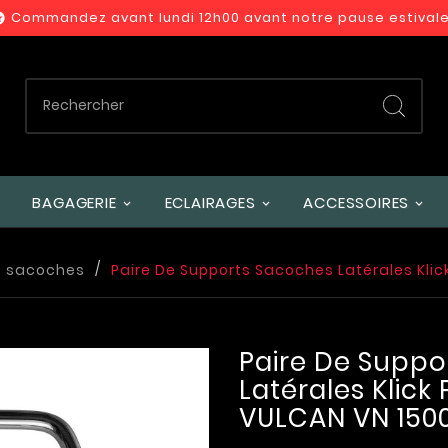
Commandez avant lundi 12h00 avant notre pause estivale

BAGAGERIE
ECLAIRAGES
ACCESSOIRES
e sacoches
Paire De Supports Sacoches Latérales Klic
Paire De Suppo
Latérales Klick
VULCAN VN 150