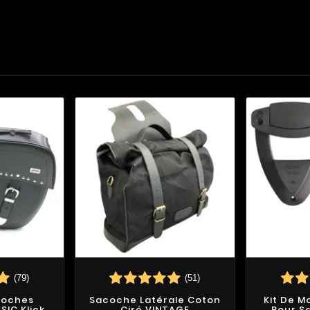
(79)
(51)
coches
Sacoche Latérale Coton
Kit De M
SIC Klick
Ciré VINTAGE
Pour S