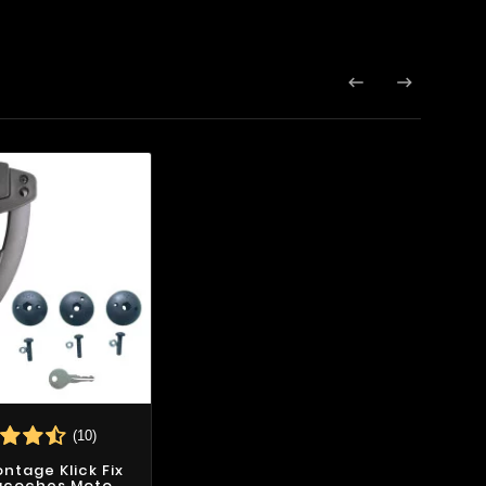


(10)
ontage Klick Fix
acoches Moto