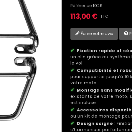
Référence
1026
113,00 €
TTC
Écrire votre avis
P
Fixation rapide et sé
un clic grâce au système Kl
le vol
Compatibilité et rob
pour supporter jusqu’à 10
votre moto
Montage sans modifi
existants de votre moto, 
est incluse
Accessoires disponib
ou un kit de montage pou
Design soigné
: Finit
s’harmoniser parfaitemen