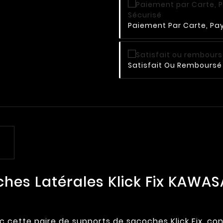
Paiement Par Carte, Pay
Satisfait Ou Remboursé 
ches Latérales Klick Fix KAWA
ec cette paire de supports de sacoches Klick Fix, co