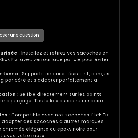
oser une question
curisée
: Installez et retirez vos sacoches en
ick Fix, avec verrouillage par clé pour éviter
ustesse
: Supports en acier résistant, conçus
 kg par côté et s’adapter parfaitement à
cation
: Se fixe directement sur les points
sans perçage. Toute la visserie nécessaire
les
: Compatible avec nos sacoches Klick Fix
r adapter des sacoches d’autres marques
ion chromée élégante ou époxy noire pour
t avec votre moto