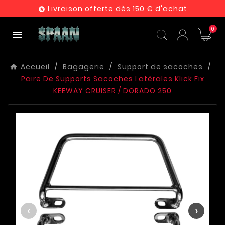
Livraison offerte dès 150 € d'achat

0

Accueil
Bagagerie
Support de sacoches
Paire De Supports Sacoches Latérales Klick Fix
KEEWAY CRUISER / DORADO 250
‹
›