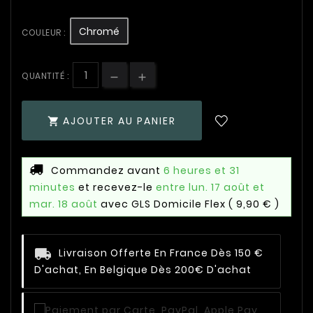
Chromé
COULEUR :
QUANTITÉ :
AJOUTER AU PANIER

Commandez avant
6 heures et 31
minutes
et recevez-le
entre lun. 17 août et
mar. 18 août
avec GLS Domicile Flex
( 9,90 € )
Livraison Offerte En France Dès 150 €
D'achat, En Belgique Dès 200€ D'achat