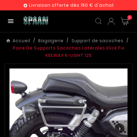
Livraison offerte dès 150 € d'achat

0

Accueil
Bagagerie
Support de sacoches
Paire De Supports Sacoches Latérales Klick Fix
KEEWAY K-LIGHT 125
‹
›