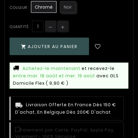
Chromé
Noir
COULEUR :
QUANTITÉ :
AJOUTER AU PANIER

Achetez-le maintenant
et recevez-le
entre mar. 18 août et mer. 19 août
avec GLS
Domicile Flex
( 9,90 € )
Livraison Offerte En France Dès 150 €
D'achat, En Belgique Dès 200€ D'achat