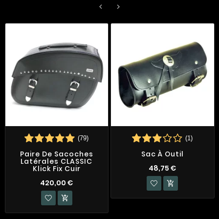


(79)
(1)
Paire De Sacoches
Sac À Outil
Latérales CLASSIC
48,75 €
Klick Fix Cuir
420,00 €

