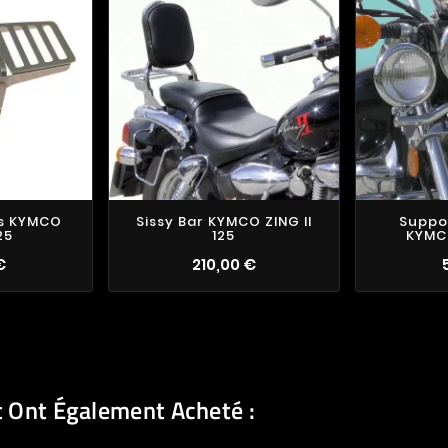
s KYMCO
Sissy Bar KYMCO ZING II
Suppo
25
125
KYMCO
€
210,00 €
t Ont Également Acheté :