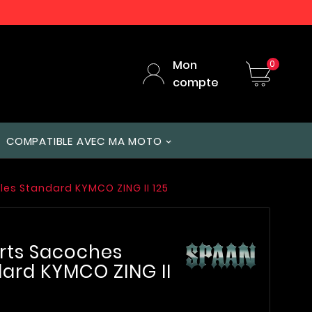
Mon
0
compte
COMPATIBLE AVEC MA MOTO
les Standard KYMCO ZING II 125
rts Sacoches
dard KYMCO ZING II