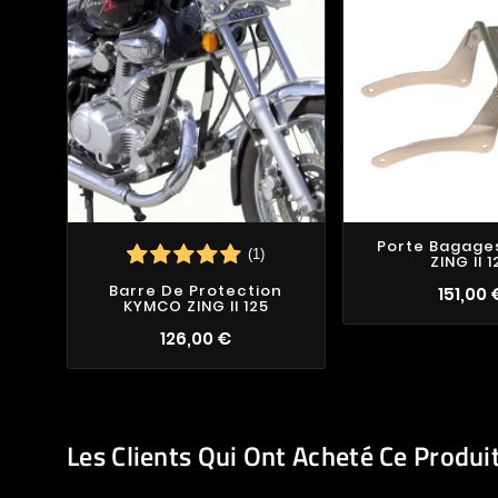
Porte Bagage
(1)
ZING II 1
Barre De Protection
151,00 
KYMCO ZING II 125
126,00 €
Les Clients Qui Ont Acheté Ce Produi