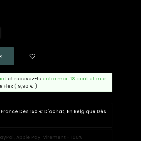
R
ant
et recevez-le
entre mar. 18 août et mer.
e Flex
( 9,90 € )
n France Dès 150 € D'achat, En Belgique Dès