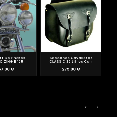
rt De Phares
Sacoches Cavalières
 ZING II 125
CLASSIC 32 Litres Cuir
S
57,00 €
275,00 €
LOW

