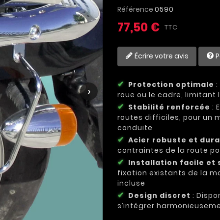
Référence
0590
77,50 €
TTC
Écrire votre avis
P
Protection optimale
:
›
roue ou le cadre, limitan
Stabilité renforcée
: 
routes difficiles, pour un 
conduite
Acier robuste et dur
contraintes de la route p
Installation facile et
fixation existants de la m
incluse
Design discret
: Dispo
s’intégrer harmonieuseme