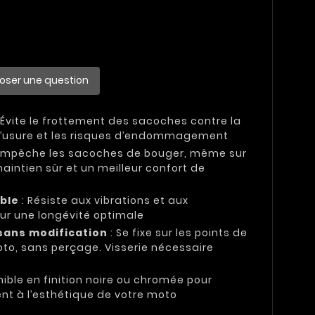
oser une question
 Évite le frottement des sacoches contre la
t l’usure et les risques d’endommagement
Empêche les sacoches de bouger, même sur
maintien sûr et un meilleur confort de
able
: Résiste aux vibrations et aux
our une longévité optimale
 sans modification
: Se fixe sur les points de
oto, sans perçage. Visserie nécessaire
nible en finition noire ou chromée pour
nt à l’esthétique de votre moto