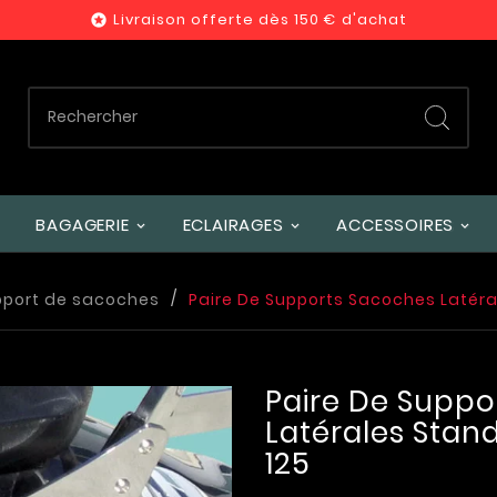
Livraison offerte dès 150 € d'achat

BAGAGERIE
ECLAIRAGES
ACCESSOIRES
pport de sacoches
Paire De Supports Sacoches Latéra
Paire De Suppo
Latérales Stan
125