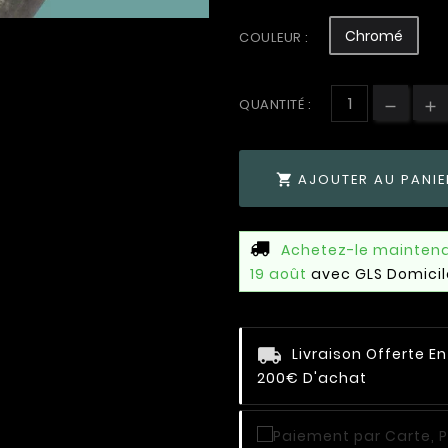
Chromé
COULEUR :
QUANTITÉ :
AJOUTER AU PANIE

Achetez-le mainten
19 août
avec GLS Domicil
Livraison Offerte E
200€ D'achat