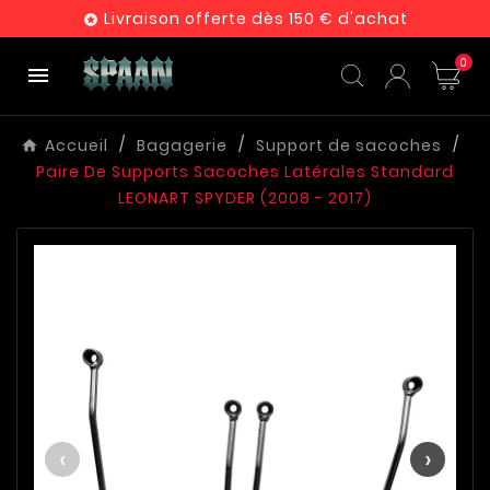
Livraison offerte dès 150 € d'achat

0

Accueil
Bagagerie
Support de sacoches
Paire De Supports Sacoches Latérales Standard
LEONART SPYDER (2008 - 2017)
‹
›