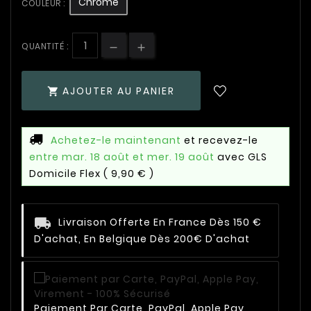
Chromé
COULEUR :
QUANTITÉ :
AJOUTER AU PANIER

Achetez-le maintenant
et recevez-le
entre mar. 18 août et mer. 19 août
avec GLS
Domicile Flex
( 9,90 € )
Livraison Offerte En France Dès 150 €
D'achat, En Belgique Dès 200€ D'achat
Paiement Par Carte, PayPal, Apple Pay,