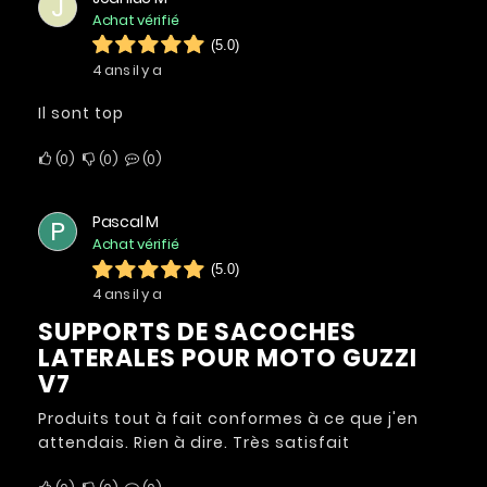
J
Achat vérifié
(5.0)
4 ans il y a
Il sont top
0
0
0
Pascal M
P
Achat vérifié
(5.0)
4 ans il y a
SUPPORTS DE SACOCHES
LATERALES POUR MOTO GUZZI
V7
Produits tout à fait conformes à ce que j'en
attendais. Rien à dire. Très satisfait