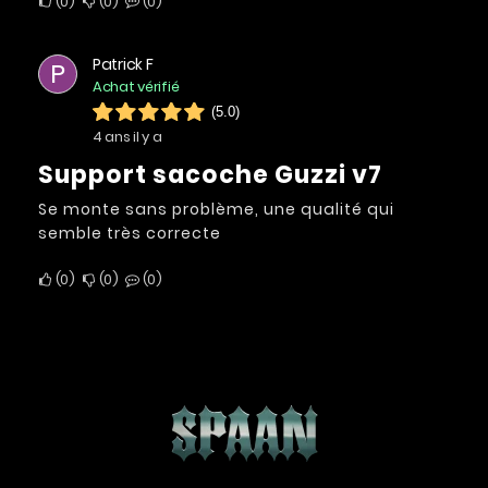
0
0
0
Patrick F
P
Achat vérifié
(5.0)
4 ans il y a
support sacoche Guzzi v7
Se monte sans problème, une qualité qui
semble très correcte
0
0
0