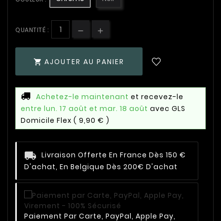
QUANTITÉ :
AJOUTER AU PANIER

Achetez-le maintenant
et recevez-le
entre lun. 17 août et mar. 18 août
avec GLS
Domicile Flex
( 9,90 € )
Livraison Offerte En France Dès 150 €
D'achat, En Belgique Dès 200€ D'achat
Paiement Par Carte, PayPal, Apple Pay,