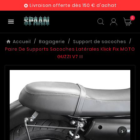
Livraison offerte dès 150 € d'achat

0

Accueil
Bagagerie
Support de sacoches
Paire De Supports Sacoches Latérales Klick Fix MOTO
GUZZI V7 III
‹
›