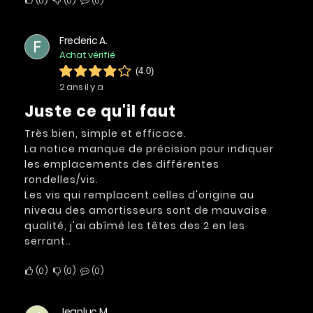
0
0
0
Frederic A.
F
Achat vérifié
(4.0)
2 ans il y a
Juste ce qu'il faut
Très bien, simple et efficace.
La notice manque de précision pour indiquer
les emplacements des différentes
rondelles/vis.
Les vis qui remplacent celles d'origine au
niveau des amortisseurs sont de mauvaise
qualité, j'ai abîmé les têtes des 2 en les
serrant..
0
0
0
Jeanluc M