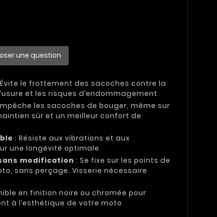
oser une question
 Évite le frottement des sacoches contre la
t l’usure et les risques d’endommagement
Empêche les sacoches de bouger, même sur
maintien sûr et un meilleur confort de
able
: Résiste aux vibrations et aux
our une longévité optimale
 sans modification
: Se fixe sur les points de
oto, sans perçage. Visserie nécessaire
nible en finition noire ou chromée pour
nt à l’esthétique de votre moto