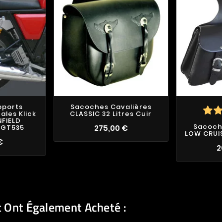
pports
Sacoches Cavalières
ales Klick
CLASSIC 32 Litres Cuir
NFIELD
Sacoch
 GT535
275,00 €
LOW CRUIS
€
2
t Ont Également Acheté :