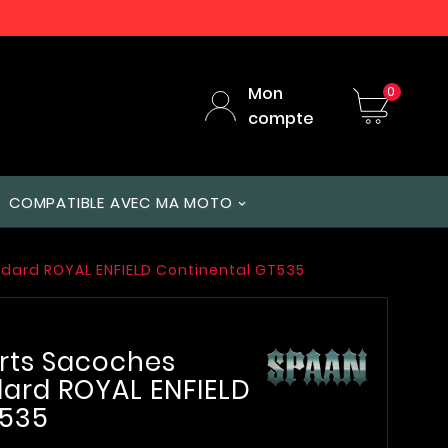
Mon
0
compte
COMPATIBLE AVEC MA MOTO
ndard ROYAL ENFIELD Continental GT535
rts Sacoches
dard ROYAL ENFIELD
T535