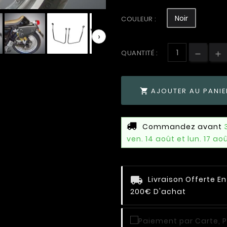
Noir
COULEUR :
›
QUANTITÉ :
AJOUTER AU PANIE

Commandez avant
ven. 14 août et lun. 17 ao
Livraison Offerte E
200€ D'achat