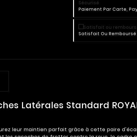
Paiement Par Carte, Pay
Satisfait Ou Remboursé 
ches Latérales Standard ROYAL
urez leur maintien parfait grâce à cette paire d'é
les sacoches de frotter contre la roue, le cadre ou