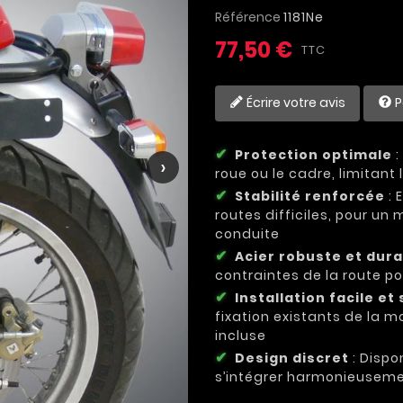
Référence
1181Ne
77,50 €
TTC
Écrire votre avis
P
Protection optimale
:
›
roue ou le cadre, limitan
Stabilité renforcée
: 
routes difficiles, pour un 
conduite
Acier robuste et dur
contraintes de la route p
Installation facile et
fixation existants de la m
incluse
Design discret
: Dispo
s’intégrer harmonieuseme