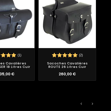
(1)
(2)
es Cavalières
Sacoches Cavalières
Sa
ER 18 Litres Cuir
ROUTE 26 Litres Cuir
05,00 €
260,00 €

