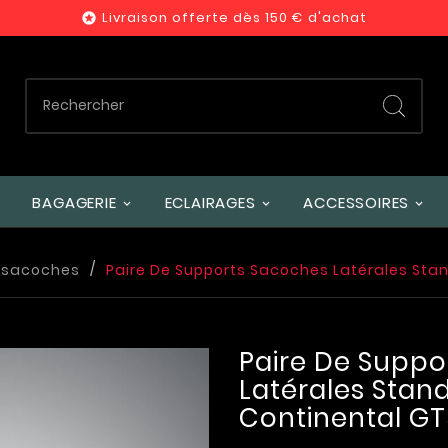
Livraison offerte dès 150 € d'achat

BAGAGERIE
ECLAIRAGES
ACCESSOIRES
 sacoches
Paire De Supports Sacoches Latérales Sta
Paire De Suppo
Latérales Stan
Continental G