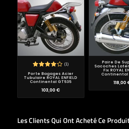
Paire De Su
(1)
Sacoches Latér
Fix ROYAL E
Porte Bagages Acier
Continental
Tubulaire ROYAL ENFIELD
Continental GT535
118,00 
103,00 €
Les Clients Qui Ont Acheté Ce Produi