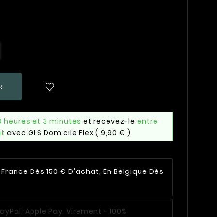
R
3 heures et 3 minutes
et recevez-le
entre
ût
avec GLS Domicile Flex
( 9,90 € )
n France Dès 150 € D'achat, En Belgique Dès