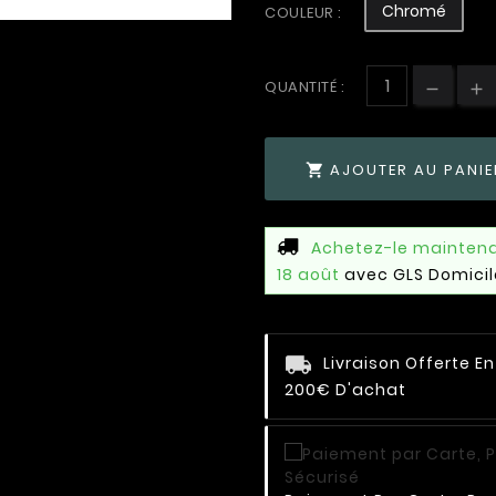
Chromé
COULEUR :
QUANTITÉ :
AJOUTER AU PANIE

Achetez-le mainten
18 août
avec GLS Domicil
Livraison Offerte E
200€ D'achat