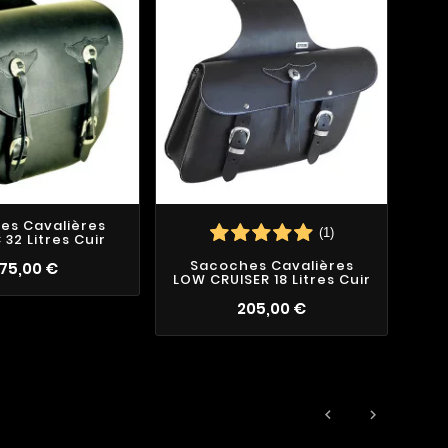
es Cavalières
(1)
 32 Litres Cuir
Sacoches Cavalières
S
75,00 €
LOW CRUISER 18 Litres Cuir
205,00 €

