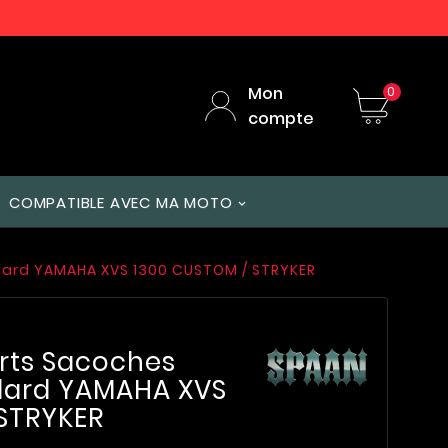
Mon
0
compte
COMPATIBLE AVEC MA MOTO
dard YAMAHA XVS 1300 CUSTOM / STRYKER
rts Sacoches
ndard YAMAHA XVS
STRYKER