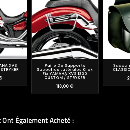
MAHA XVS
Paire De Supports
Sacoch
 STRYKER
Sacoches Latérales Klick
CLASSIC
Fix YAMAHA XVS 1300
 €
CUSTOM / STRYKER
2
113,00 €
t Ont Également Acheté :