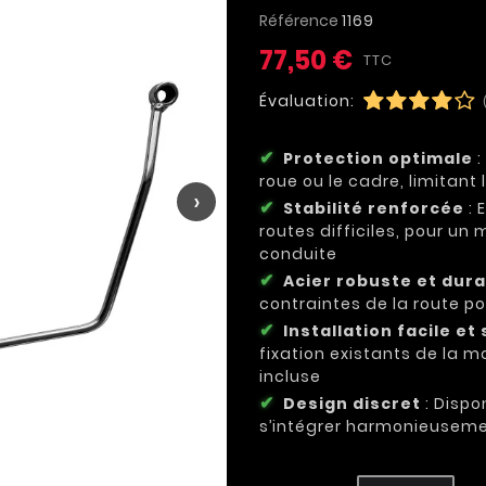
Référence
1169
77,50 €
TTC
Évaluation:
Protection optimale
:
roue ou le cadre, limitan
›
Stabilité renforcée
: 
routes difficiles, pour un 
conduite
Acier robuste et dur
contraintes de la route p
Installation facile et
fixation existants de la m
incluse
Design discret
: Dispo
s’intégrer harmonieuseme