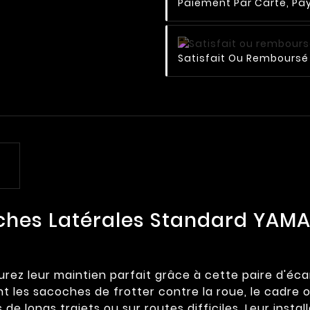
Paiement Par Carte, Pay
Satisfait Ou Remboursé 
ches Latérales Standard YAM
urez leur maintien parfait grâce à cette paire d'é
les sacoches de frotter contre la roue, le cadre ou
s de longs trajets ou sur routes difficiles. Leur insta