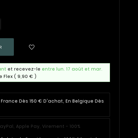
R
ant
et recevez-le
entre lun. 17 août et mar.
e Flex
( 9,90 € )
n France Dès 150 € D'achat, En Belgique Dès