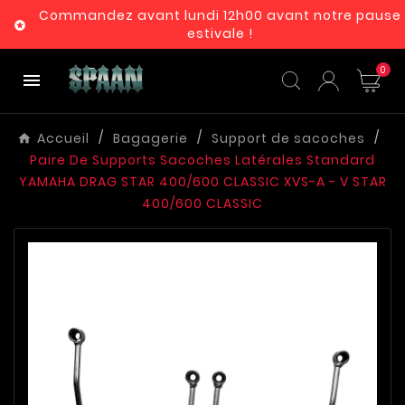
Commandez avant lundi 12h00 avant notre pause

estivale !
0

Accueil
Bagagerie
Support de sacoches
Paire De Supports Sacoches Latérales Standard
YAMAHA DRAG STAR 400/600 CLASSIC XVS-A - V STAR
400/600 CLASSIC