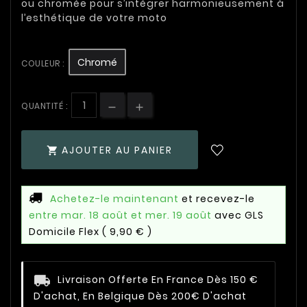
ou chromée pour s’intégrer harmonieusement à
l’esthétique de votre moto
Chromé
COULEUR :
QUANTITÉ :
AJOUTER AU PANIER

Achetez-le maintenant
et recevez-le
entre mar. 18 août et mer. 19 août
avec GLS
Domicile Flex
( 9,90 € )
Livraison Offerte En France Dès 150 €
D'achat, En Belgique Dès 200€ D'achat