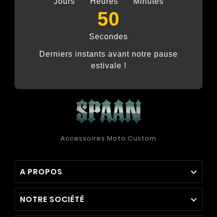
Jours
Heures
Minutes
50
Secondes
Derniers instants avant notre pause
estivale !
Accessoires Moto Custom
A PROPOS

NOTRE SOCIÉTÉ
