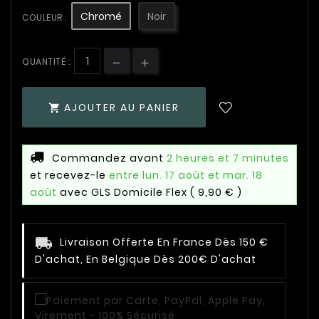
Chromé
Noir
COULEUR :
QUANTITÉ :
AJOUTER AU PANIER

Commandez avant
2 heures et 7 minutes
et recevez-le
entre lun. 17 août et mar. 18
août
avec GLS Domicile Flex
( 9,90 € )
Livraison Offerte En France Dès 150 €
D'achat, En Belgique Dès 200€ D'achat