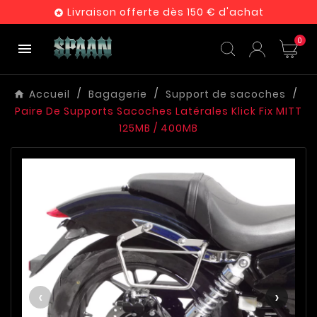
Livraison offerte dès 150 € d'achat

0

Accueil
Bagagerie
Support de sacoches
Paire De Supports Sacoches Latérales Klick Fix MITT
125MB / 400MB
‹
›