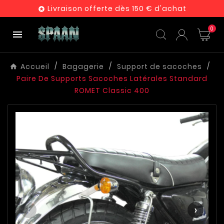
Livraison offerte dès 150 € d'achat

0

Accueil
Bagagerie
Support de sacoches
Paire De Supports Sacoches Latérales Standard
ROMET Classic 400
‹
›