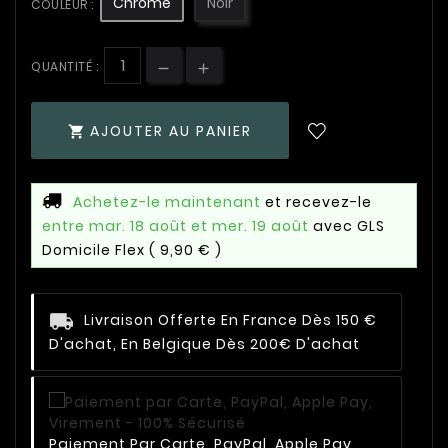
Chromé
Noir
COULEUR :
QUANTITÉ :
AJOUTER AU PANIER

Achetez-le maintenant
et recevez-le
entre mar. 18 août et mer. 19 août
avec GLS
Domicile Flex
( 9,90 € )
Livraison Offerte En France Dès 150 €
D'achat, En Belgique Dès 200€ D'achat
Paiement Par Carte, PayPal, Apple Pay,