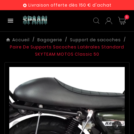
Livraison offerte dès 150 € d'achat

0

Accueil
Bagagerie
Support de sacoches
Paire De Supports Sacoches Latérales Standard
SKYTEAM MOTOS Classic 50
‹
›