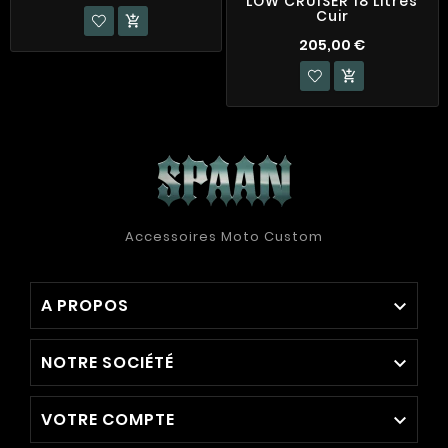
LOW CRUISER 18 Litres
Cuir

205,00 €

Accessoires Moto Custom
A PROPOS

NOTRE SOCIÉTÉ

VOTRE COMPTE
