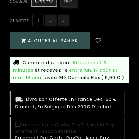
Chromé
Noir
COULEUR :
QUANTITÉ :
AJOUTER AU PANIER

Commandez avant
10 heures et 3
minutes
et recevez-le
entre lun. 17 août et
mar. 18 août
avec GLS Domicile Flex
( 9,90 € )
Livraison Offerte En France Dès 150 €
D'achat, En Belgique Dès 200€ D'achat
Paiement Par Carte, PayPal, Apple Pay,