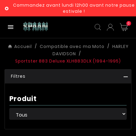
Commandez avant lundi 12h00 avant notre pause

estivale !
0

Accueil
Compatible avec ma Moto
HARLEY
DAVIDSON
Sportster 883 Deluxe XLH883DLX (1994-1995)
Filtres
Produit