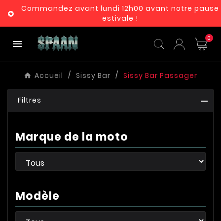
Commandez avant lundi 12h00 avant notre pause

estivale !
0

Accueil
Sissy Bar
Sissy Bar Passager
Filtres
Marque de la moto
Modèle