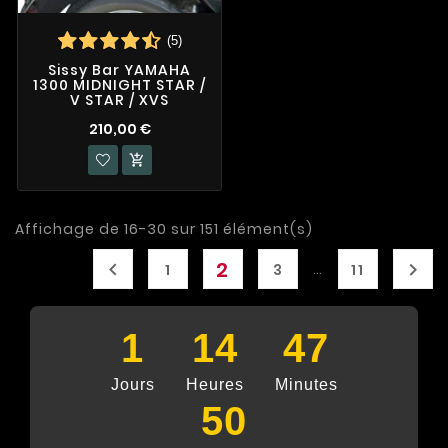
(5)
Sissy Bar YAMAHA
1300 MIDNIGHT STAR /
V STAR / XVS
210,00 €

Affichage de 16-30 sur 151 élément(s)
2


…
1
3
11
1
14
47
Jours
Heures
Minutes
50