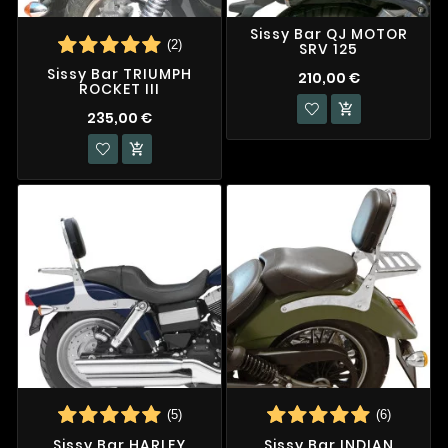
Sissy Bar QJ MOTOR
(2)
SRV 125
Sissy Bar TRIUMPH
210,00 €
ROCKET III

235,00 €

(5)
(6)
Sissy Bar HARLEY
Sissy Bar INDIAN