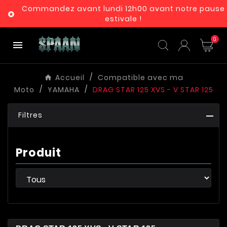
Commandez avant lundi 12h00 avant notre pause

estivale !
0

Accueil
Compatible avec ma
Moto
YAMAHA
DRAG STAR 125 XVS - V STAR 125
Filtres
Produit