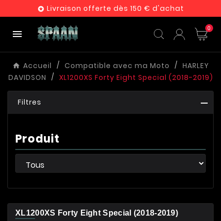
Livraison offerte dès 150 € d'achat

0

Accueil
Compatible avec ma Moto
HARLEY
DAVIDSON
XL1200XS Forty Eight Special (2018-2019)
Filtres
Produit
XL1200XS Forty Eight Special (2018-2019)