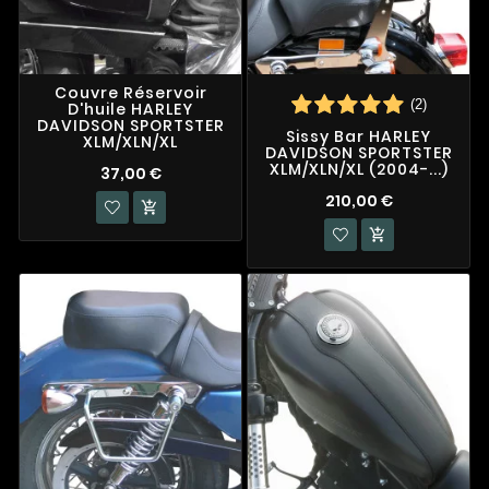
Couvre Réservoir
(2)
D'huile HARLEY
DAVIDSON SPORTSTER
Sissy Bar HARLEY
XLM/XLN/XL
DAVIDSON SPORTSTER
XLM/XLN/XL (2004-...)
37,00 €
210,00 €

