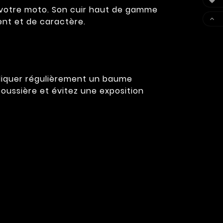

e votre moto. Son cuir haut de gamme

ent et de caractère.
ppliquer régulièrement un baume
poussière et évitez une exposition