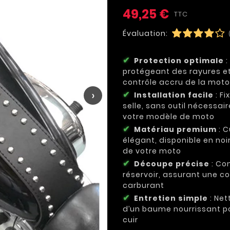
49,25 €
TTC
Évaluation:
Protection optimale
:
protégeant des rayures et
contrôle accru de la moto
›
Installation facile
: Fi
selle, sans outil nécessa
votre modèle de moto
Matériau premium
: C
élégant, disponible en noi
de votre moto
Découpe précise
: Co
réservoir, assurant une co
carburant
Entretien simple
: Net
d’un baume nourrissant pou
cuir