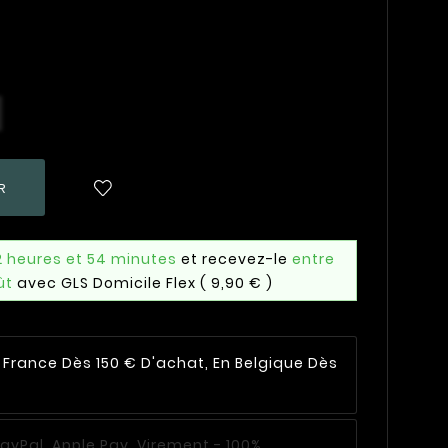
R
2 heures et 54 minutes
et recevez-le
entre
ût
avec GLS Domicile Flex
( 9,90 € )
n France Dès 150 € D'achat, En Belgique Dès