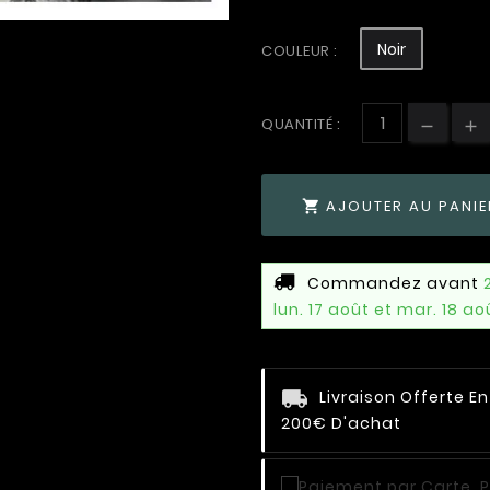
Noir
COULEUR :
QUANTITÉ :
AJOUTER AU PANIE

Commandez avant
lun. 17 août et mar. 18 ao
Livraison Offerte E
200€ D'achat