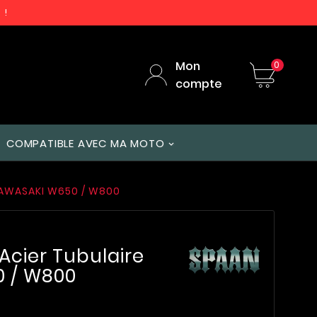
 !
Mon
0
compte
COMPATIBLE AVEC MA MOTO
KAWASAKI W650 / W800
Acier Tubulaire
 / W800