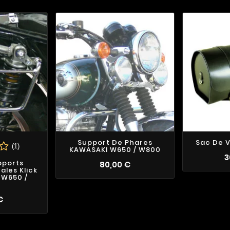
Support De Phares
Sac De V
(1)
KAWASAKI W650 / W800
3
pports
80,00 €
ales Klick
 W650 /
€