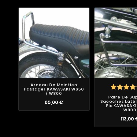
Arceau De Maintien
Passager KAWASAKI W650
/ W800
Paire De Su
Sacoches Latér
65,00 €
Fix KAWASAKI
W800
113,00 