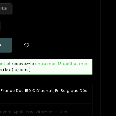
Noir
R
ant
et recevez-le
entre mar. 18 août et mer.
e Flex
( 9,90 € )
n France Dès 150 € D'achat, En Belgique Dès