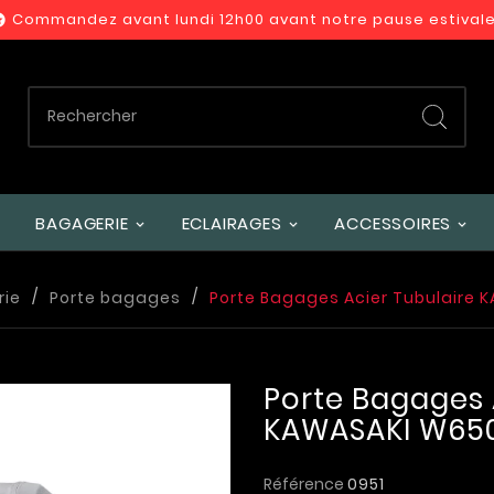
Commandez avant lundi 12h00 avant notre pause estivale

BAGAGERIE
ECLAIRAGES
ACCESSOIRES
rie
Porte bagages
Porte Bagages Acier Tubulaire 
Porte Bagages 
KAWASAKI W650
Référence
0951