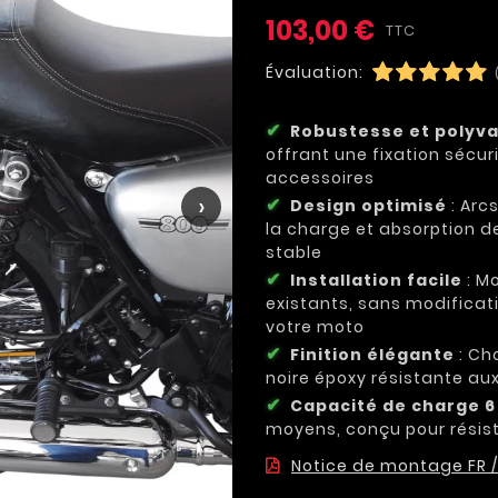
103,00 €
TTC
Évaluation:
Robustesse et polyv
offrant une fixation sécu
accessoires
›
Design optimisé
: Arc
la charge et absorption d
stable
Installation facile
: Mo
existants, sans modificat
votre moto
Finition élégante
: Cho
noire époxy résistante au
Capacité de charge 6
moyens, conçu pour résist
Notice de montage FR /