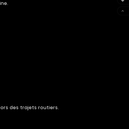

ine.

ors des trajets routiers.