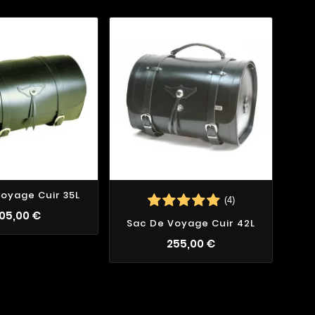
oyage Cuir 35L
(4)
05,00 €
Sac De Voyage Cuir 42L
Sa
255,00 €