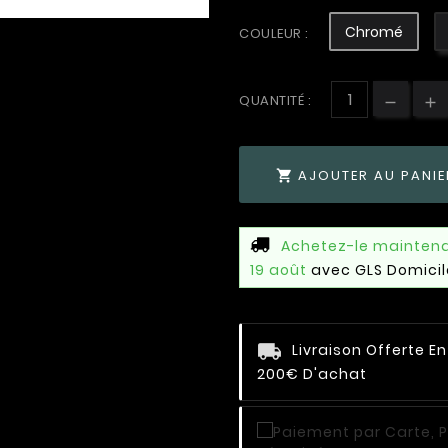
Chromé
COULEUR :
QUANTITÉ :
AJOUTER AU PANIE

Achetez-le mainten
19 août
avec GLS Domicil
Livraison Offerte E
200€ D'achat