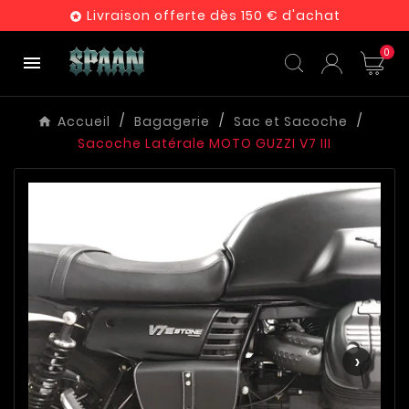
Livraison offerte dès 150 € d'achat

0

Accueil
Bagagerie
Sac et Sacoche
Sacoche Latérale MOTO GUZZI V7 III
‹
›