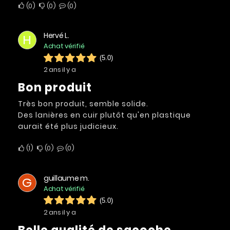
0
0
0
Hervé L.
H
Achat vérifié
(5.0)
2 ans il y a
Bon produit
Très bon produit, semble solide.
Des lanières en cuir plutôt qu'en plastique
aurait été plus judicieux.
1
0
0
guillaume m.
G
Achat vérifié
(5.0)
2 ans il y a