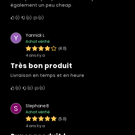
également un peu cheap.
1
0
0
Yannick L
Y
Achat vérifié
(4.0)
4 ans il y a
Très bon produit
Livraison en temps et en heure
0
0
0
Stephane B
S
Achat vérifié
(5.0)
4 ans il y a