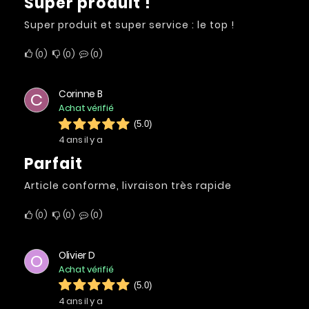
Super produit !
Super produit et super service : le top !
0
0
0
Corinne B
C
Achat vérifié
(5.0)
4 ans il y a
Parfait
Article conforme, livraison très rapide
0
0
0
Olivier D
O
Achat vérifié
(5.0)
4 ans il y a