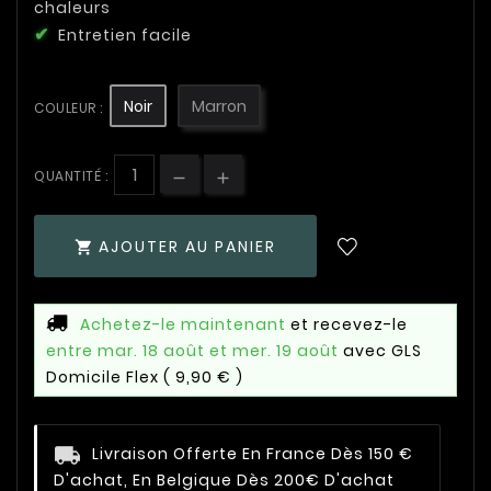
chaleurs
Entretien facile
Noir
Marron
COULEUR :
QUANTITÉ :
AJOUTER AU PANIER

Achetez-le maintenant
et recevez-le
entre mar. 18 août et mer. 19 août
avec GLS
Domicile Flex
( 9,90 € )
Livraison Offerte En France Dès 150 €
D'achat, En Belgique Dès 200€ D'achat