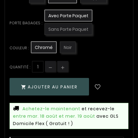
Avec Porte Paquet
PORTE BAGAGES :
Sans Porte Paquet
Chromé
Noir
COULEUR :
QUANTITÉ :
AJOUTER AU PANIER

Achetez-le maintenant
et recevez-le
entre mar. 18 août et mer. 19 août
avec GLS
Domicile Flex
( Gratuit ! )