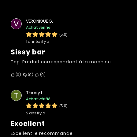
VERONIQUE G.
V
Achat vérifié
(5.0)
1 année il y a
Sissy bar
Top. Produit correspondant à la machine.
0
0
0
Thierry L.
T
Achat vérifié
(5.0)
2 ans il y a
Excellent
Excellent je recommande