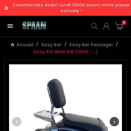
Commandez avant lundi 12h00 avant notre pause

estivale !
0

Accueil
Sissy Bar
Sissy Bar Passager
Sissy Bar BMW R18 (2020 - …)
‹
›