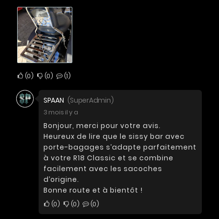
0
0
1
SPAAN
(SuperAdmin)
3 mois il y a
Bonjour, merci pour votre avis.
Heureux de lire que le sissy bar avec
porte-bagages s’adapte parfaitement
à votre R18 Classic et se combine
facilement avec les sacoches
d’origine.
Bonne route et à bientôt !
0
0
0