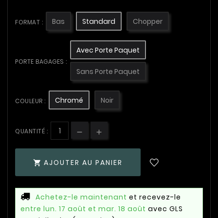
Bas
Standard
Chopper
FORMAT :
Avec Porte Paquet
PORTE BAGAGES :
Sans Porte Paquet
Chromé
Noir
COULEUR :
QUANTITÉ :
AJOUTER AU PANIER

Achetez-le maintenant
et recevez-le
entre lun. 17 août et mar. 18 août
avec GLS