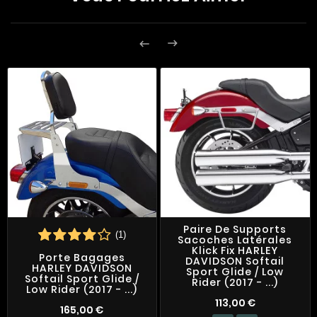


Paire De Supports
(1)
Sacoches Latérales
Klick Fix HARLEY
Porte Bagages
DAVIDSON Softail
HARLEY DAVIDSON
Sport Glide / Low
Softail Sport Glide /
Rider (2017 - ...)
Low Rider (2017 - ...)
113,00 €
165,00 €