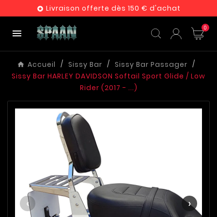
Livraison offerte dès 150 € d'achat

0

Accueil
Sissy Bar
Sissy Bar Passager
Sissy Bar HARLEY DAVIDSON Softail Sport Glide / Low
Rider (2017 - ...)
‹
›