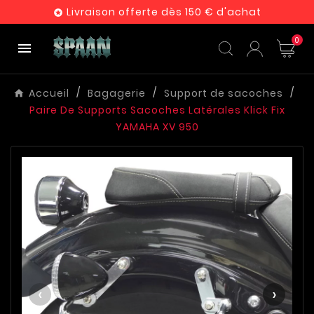
Livraison offerte dès 150 € d'achat

0

Accueil
Bagagerie
Support de sacoches
Paire De Supports Sacoches Latérales Klick Fix
YAMAHA XV 950
‹
›