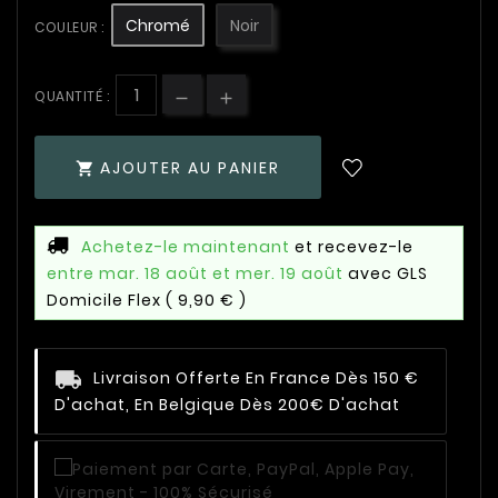
Chromé
Noir
COULEUR :
QUANTITÉ :
AJOUTER AU PANIER

Achetez-le maintenant
et recevez-le
entre mar. 18 août et mer. 19 août
avec GLS
Domicile Flex
( 9,90 € )
Livraison Offerte En France Dès 150 €
D'achat, En Belgique Dès 200€ D'achat