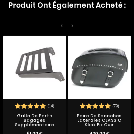
Produit Ont Également Acheté :


(14)
(79)
Grille De Porte
Paire De Sacoches
Bagages
Latérales CLASSIC
Supplémentaire
Klick Fix Cuir
61,00 €
420,00 €